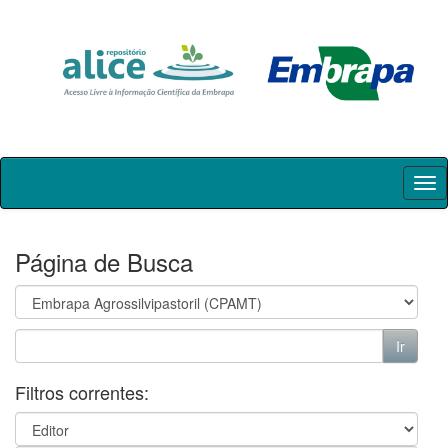
Skip
navigation
Página de Busca
Filtros correntes: