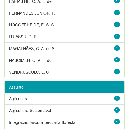
FARIAS NETO, A. L. de
1
FERNANDES JUNIOR, F.
1
HOOGERHEIDE, E. S. S.
1
ITUASSU, D. R.
1
MAGALHÃES, C. A. de S.
1
NASCIMENTO, A. F. do
1
VENDRUSCULO, L. G.
1
Assunto
Agricultura
1
Agricultura Sustentável
1
Integracao lavoura-pecuaria-floresta
1