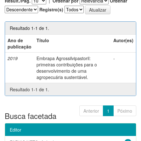
Result./Pág.
|
Ordenar por
Ordenar
Registro(s)
Resultado 1-1 de 1.
Ano de
Título
Autor(es)
publicação
2019
Embrapa Agrossilvipastoril:
-
primeiras contribuições para o
desenvolvimento de uma
agropecuária sustentável.
Resultado 1-1 de 1.
Anterior
1
Póximo
Busca facetada
Editor