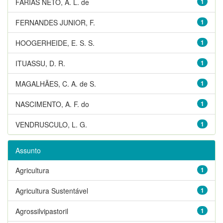
FARIAS NETO, A. L. de
1
FERNANDES JUNIOR, F.
1
HOOGERHEIDE, E. S. S.
1
ITUASSU, D. R.
1
MAGALHÃES, C. A. de S.
1
NASCIMENTO, A. F. do
1
VENDRUSCULO, L. G.
1
Assunto
Agricultura
1
Agricultura Sustentável
1
Agrossilvipastoril
1