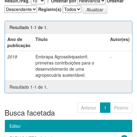
Result./Pág.
|
Ordenar por
Ordenar
Registro(s)
Resultado 1-1 de 1.
Ano de
Título
Autor(es)
publicação
2019
Embrapa Agrossilvipastoril:
-
primeiras contribuições para o
desenvolvimento de uma
agropecuária sustentável.
Resultado 1-1 de 1.
Anterior
1
Póximo
Busca facetada
Editor