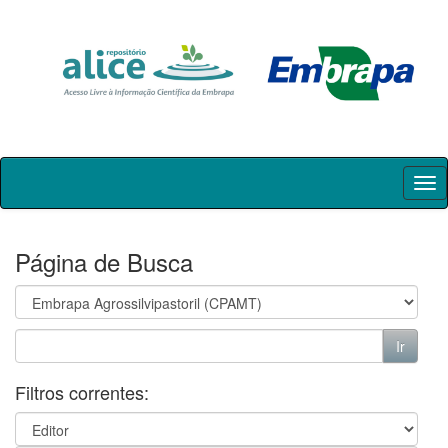
Skip
navigation
Página de Busca
Filtros correntes: