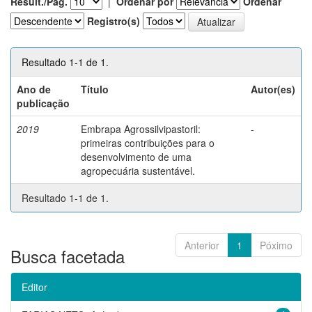
Result./Pág.
|
Ordenar por
Ordenar
Registro(s)
Resultado 1-1 de 1.
Ano de
Título
Autor(es)
publicação
2019
Embrapa Agrossilvipastoril:
-
primeiras contribuições para o
desenvolvimento de uma
agropecuária sustentável.
Resultado 1-1 de 1.
Anterior
1
Póximo
Busca facetada
Editor