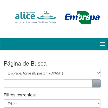
Skip
navigation
Página de Busca
Filtros correntes: