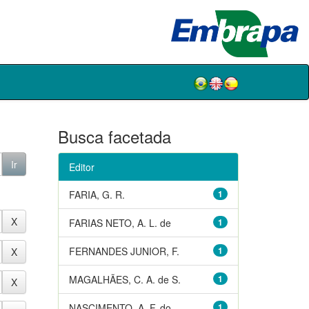
Busca facetada
Editor
FARIA, G. R.
1
FARIAS NETO, A. L. de
1
FERNANDES JUNIOR, F.
1
MAGALHÃES, C. A. de S.
1
NASCIMENTO, A. F. do
1