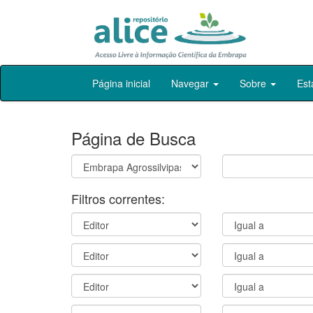
Skip
Página inicial
Navegar
Sobre
Est
navigation
Página de Busca
Filtros correntes: