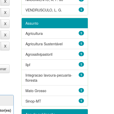
VENDRUSCULO, L. G.
1
Assunto
Agricultura
1
Agricultura Sustentável
1
Agrossilvipastoril
1
Ilpf
1
Integracao lavoura-pecuaria-
1
floresta
Mato Grosso
1
Sinop-MT
1
tor(es)