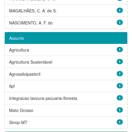
MAGALHÃES, C. A. de S.
1
NASCIMENTO, A. F. do
1
Assunto
Agricultura
1
Agricultura Sustentável
1
Agrossilvipastoril
1
Ilpf
1
Integracao lavoura-pecuaria-floresta
1
Mato Grosso
1
Sinop-MT
1