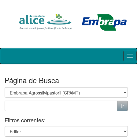
Skip
navigation
Página de Busca
Filtros correntes: