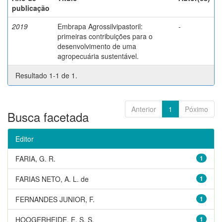
publicação
2019
Embrapa Agrossilvipastoril:
-
primeiras contribuições para o
desenvolvimento de uma
agropecuária sustentável.
Resultado 1-1 de 1.
Anterior
1
Póximo
Busca facetada
Editor
FARIA, G. R.
1
FARIAS NETO, A. L. de
1
FERNANDES JUNIOR, F.
1
HOOGERHEIDE, E. S. S.
1