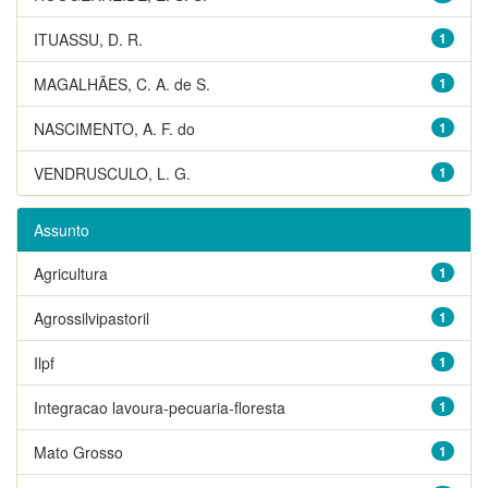
ITUASSU, D. R.
1
MAGALHÃES, C. A. de S.
1
NASCIMENTO, A. F. do
1
VENDRUSCULO, L. G.
1
Assunto
Agricultura
1
Agrossilvipastoril
1
Ilpf
1
Integracao lavoura-pecuaria-floresta
1
Mato Grosso
1