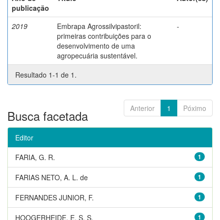
publicação
2019
Embrapa Agrossilvipastoril:
-
primeiras contribuições para o
desenvolvimento de uma
agropecuária sustentável.
Resultado 1-1 de 1.
Anterior
1
Póximo
Busca facetada
Editor
FARIA, G. R.
1
FARIAS NETO, A. L. de
1
FERNANDES JUNIOR, F.
1
HOOGERHEIDE, E. S. S.
1