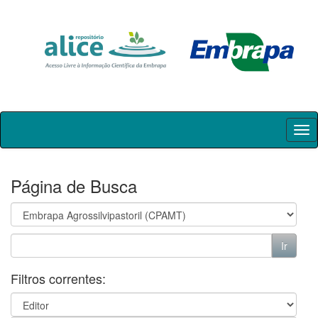
Skip
navigation
Página de Busca
Filtros correntes: