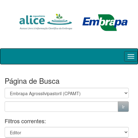
Skip
navigation
Página de Busca
Filtros correntes: