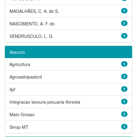
MAGALHÃES, C. A. de S.
1
NASCIMENTO, A. F. do
1
VENDRUSCULO, L. G.
1
Assunto
Agricultura
1
Agrossilvipastoril
1
Ilpf
1
Integracao lavoura-pecuaria-floresta
1
Mato Grosso
1
Sinop-MT
1