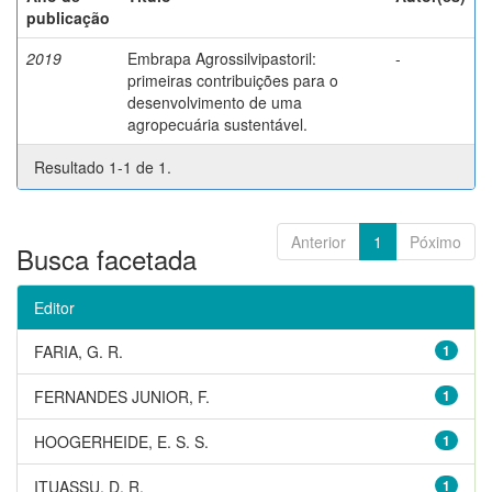
publicação
2019
Embrapa Agrossilvipastoril:
-
primeiras contribuições para o
desenvolvimento de uma
agropecuária sustentável.
Resultado 1-1 de 1.
Anterior
1
Póximo
Busca facetada
Editor
FARIA, G. R.
1
FERNANDES JUNIOR, F.
1
HOOGERHEIDE, E. S. S.
1
ITUASSU, D. R.
1