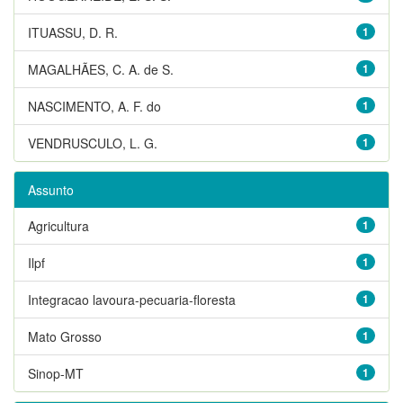
ITUASSU, D. R.
1
MAGALHÃES, C. A. de S.
1
NASCIMENTO, A. F. do
1
VENDRUSCULO, L. G.
1
Assunto
Agricultura
1
Ilpf
1
Integracao lavoura-pecuaria-floresta
1
Mato Grosso
1
Sinop-MT
1