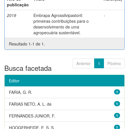
publicação
2019
Embrapa Agrossilvipastoril:
-
primeiras contribuições para o
desenvolvimento de uma
agropecuária sustentável.
Resultado 1-1 de 1.
Anterior
1
Póximo
Busca facetada
Editor
FARIA, G. R.
1
FARIAS NETO, A. L. de
1
FERNANDES JUNIOR, F.
1
HOOGERHEIDE, E. S. S.
1