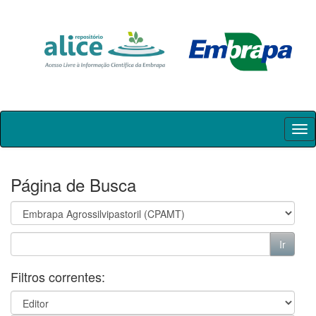
Skip
navigation
Página de Busca
Filtros correntes: