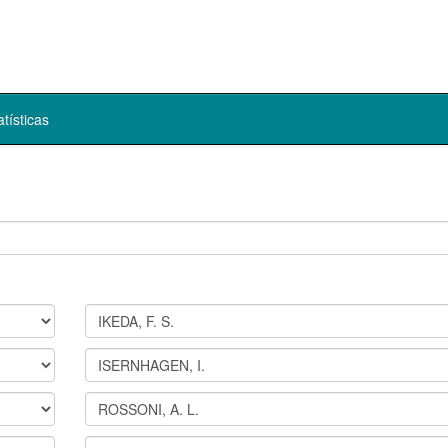
atísticas