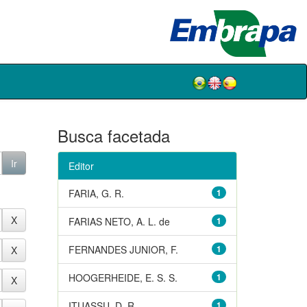
Busca facetada
Editor
FARIA, G. R.
1
FARIAS NETO, A. L. de
1
FERNANDES JUNIOR, F.
1
HOOGERHEIDE, E. S. S.
1
ITUASSU, D. R.
1