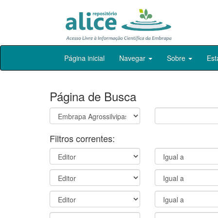
Skip
Página inicial
Navegar
Sobre
Est
navigation
Página de Busca
Filtros correntes: