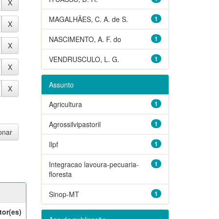
MAGALHÃES, C. A. de S.
1
NASCIMENTO, A. F. do
1
VENDRUSCULO, L. G.
1
Assunto
Agricultura
1
Agrossilvipastoril
1
Ilpf
1
Integracao lavoura-pecuaria-
1
floresta
Sinop-MT
1
tor(es)