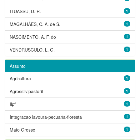
ITUASSU, D. R.
1
MAGALHÃES, C. A. de S.
1
NASCIMENTO, A. F. do
1
VENDRUSCULO, L. G.
1
Assunto
Agricultura
1
Agrossilvipastoril
1
Ilpf
1
Integracao lavoura-pecuaria-floresta
1
Mato Grosso
1