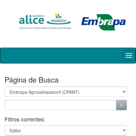
Skip
navigation
Página de Busca
Filtros correntes: