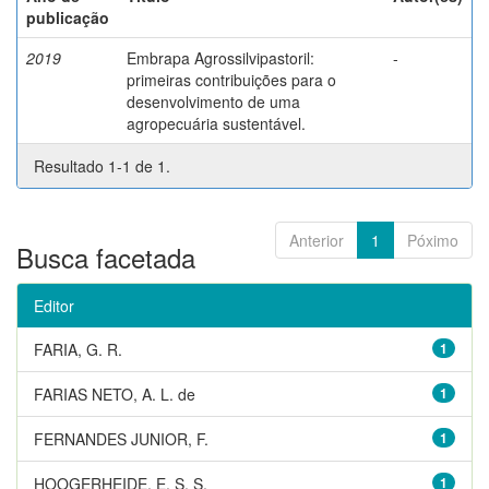
publicação
2019
Embrapa Agrossilvipastoril:
-
primeiras contribuições para o
desenvolvimento de uma
agropecuária sustentável.
Resultado 1-1 de 1.
Anterior
1
Póximo
Busca facetada
Editor
FARIA, G. R.
1
FARIAS NETO, A. L. de
1
FERNANDES JUNIOR, F.
1
HOOGERHEIDE, E. S. S.
1