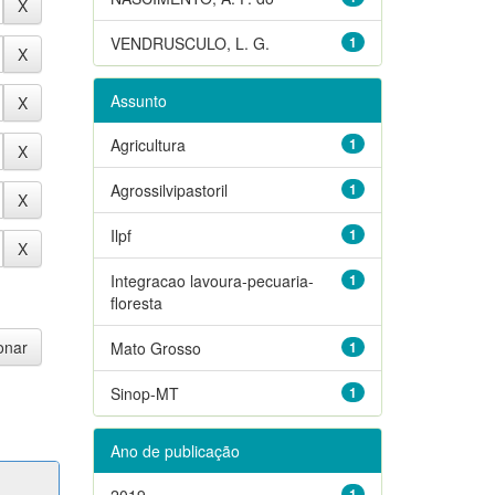
VENDRUSCULO, L. G.
1
Assunto
Agricultura
1
Agrossilvipastoril
1
Ilpf
1
Integracao lavoura-pecuaria-
1
floresta
Mato Grosso
1
Sinop-MT
1
Ano de publicação
2019
1