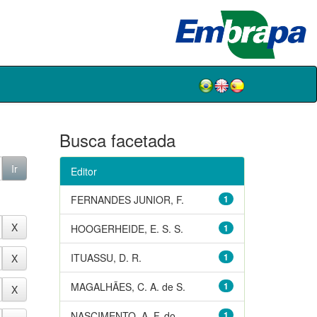
Busca facetada
Editor
FERNANDES JUNIOR, F.
1
HOOGERHEIDE, E. S. S.
1
ITUASSU, D. R.
1
MAGALHÃES, C. A. de S.
1
NASCIMENTO, A. F. do
1