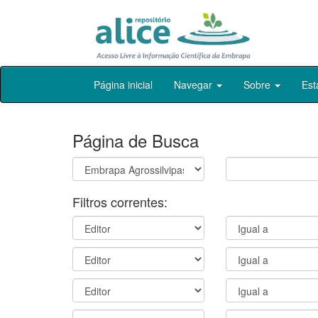
Skip
Página inicial
Navegar
Sobre
Est
navigation
Página de Busca
Filtros correntes: