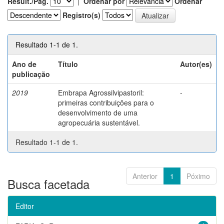
Result./Pág.
|
Ordenar por
Ordenar
Registro(s)
Resultado 1-1 de 1.
Ano de
Título
Autor(es)
publicação
2019
Embrapa Agrossilvipastoril:
-
primeiras contribuições para o
desenvolvimento de uma
agropecuária sustentável.
Resultado 1-1 de 1.
Anterior
1
Póximo
Busca facetada
Editor