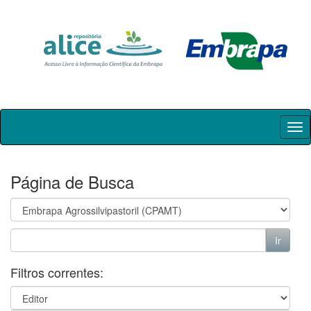
Skip
navigation
Página de Busca
Filtros correntes: