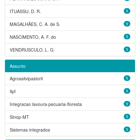
ITUASSU, D. R.
1
MAGALHÃES, C. A. de S.
1
NASCIMENTO, A. F. do
1
VENDRUSCULO, L. G.
1
Assunto
Agrossilvipastoril
1
Ilpf
1
Integracao lavoura-pecuaria-floresta
1
Sinop-MT
1
Sistemas integrados
1