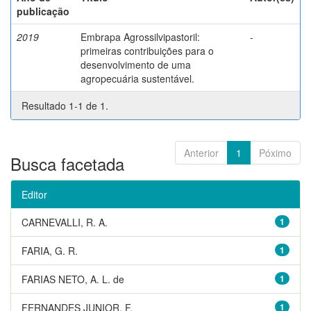
publicação
2019
Embrapa Agrossilvipastoril:
-
primeiras contribuições para o
desenvolvimento de uma
agropecuária sustentável.
Resultado 1-1 de 1.
Anterior
1
Póximo
Busca facetada
Editor
CARNEVALLI, R. A.
1
FARIA, G. R.
1
FARIAS NETO, A. L. de
1
FERNANDES JUNIOR, F.
1