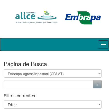
Skip
navigation
Página de Busca
Filtros correntes: