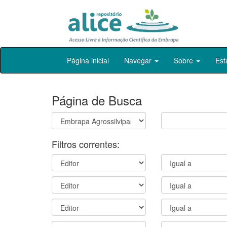
Skip
Página inicial
Navegar
Sobre
Est
navigation
Página de Busca
Filtros correntes: