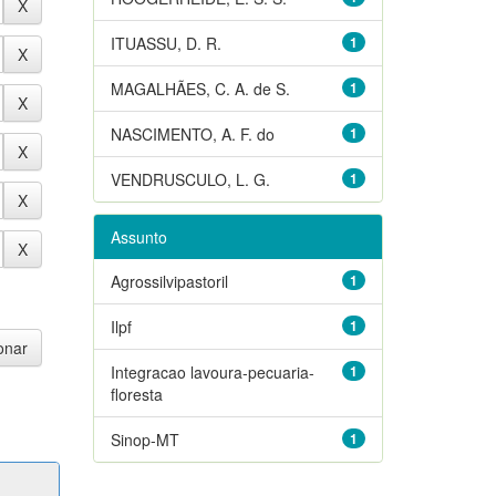
ITUASSU, D. R.
1
MAGALHÃES, C. A. de S.
1
NASCIMENTO, A. F. do
1
VENDRUSCULO, L. G.
1
Assunto
Agrossilvipastoril
1
Ilpf
1
Integracao lavoura-pecuaria-
1
floresta
Sinop-MT
1