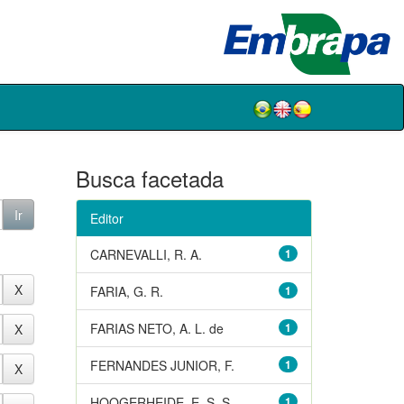
Busca facetada
Editor
CARNEVALLI, R. A.
1
FARIA, G. R.
1
FARIAS NETO, A. L. de
1
FERNANDES JUNIOR, F.
1
HOOGERHEIDE, E. S. S.
1