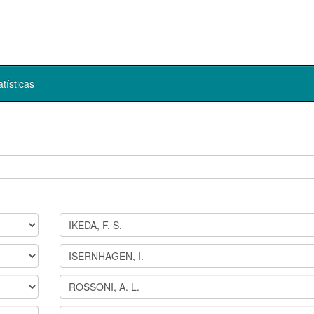
atísticas