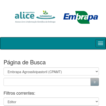
Skip
navigation
Página de Busca
Filtros correntes: