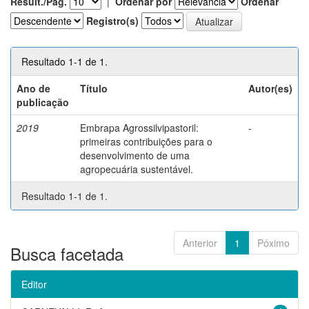
Result./Pág.
|
Ordenar por
Ordenar
Registro(s)
Resultado 1-1 de 1.
Ano de
Título
Autor(es)
publicação
2019
Embrapa Agrossilvipastoril:
-
primeiras contribuições para o
desenvolvimento de uma
agropecuária sustentável.
Resultado 1-1 de 1.
Anterior
1
Póximo
Busca facetada
Editor