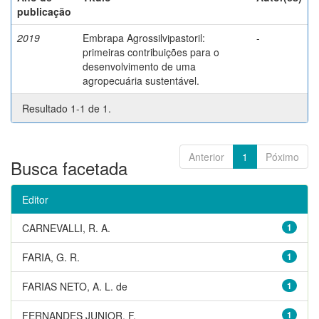
publicação
2019
Embrapa Agrossilvipastoril:
-
primeiras contribuições para o
desenvolvimento de uma
agropecuária sustentável.
Resultado 1-1 de 1.
Anterior
1
Póximo
Busca facetada
Editor
CARNEVALLI, R. A.
1
FARIA, G. R.
1
FARIAS NETO, A. L. de
1
FERNANDES JUNIOR, F.
1