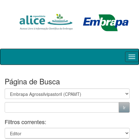
Skip
navigation
Página de Busca
Filtros correntes: