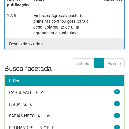
publicação
2019
Embrapa Agrossilvipastoril:
-
primeiras contribuições para o
desenvolvimento de uma
agropecuária sustentável.
Resultado 1-1 de 1.
Anterior
1
Póximo
Busca facetada
Editor
CARNEVALLI, R. A.
1
FARIA, G. R.
1
FARIAS NETO, A. L. de
1
FERNANDES JUNIOR, F.
1