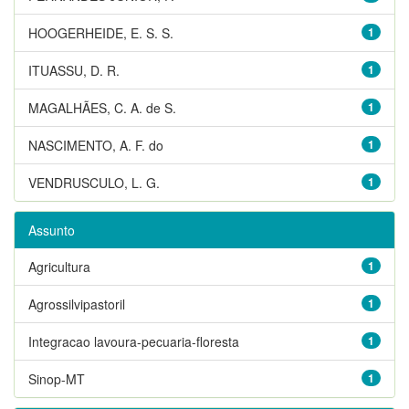
HOOGERHEIDE, E. S. S.
1
ITUASSU, D. R.
1
MAGALHÃES, C. A. de S.
1
NASCIMENTO, A. F. do
1
VENDRUSCULO, L. G.
1
Assunto
Agricultura
1
Agrossilvipastoril
1
Integracao lavoura-pecuaria-floresta
1
Sinop-MT
1