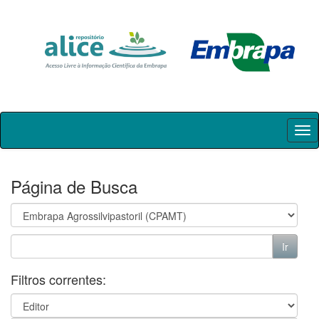
Skip
navigation
Página de Busca
Filtros correntes: