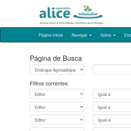
Skip
Página inicial
Navegar
Sobre
Est
navigation
Página de Busca
Filtros correntes: