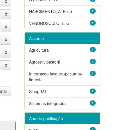
NASCIMENTO, A. F. do
1
VENDRUSCULO, L. G.
1
Assunto
Agricultura
1
Agrossilvipastoril
1
Integracao lavoura-pecuaria-
1
floresta
Sinop-MT
1
Sistemas integrados
1
Ano de publicação
2019
1