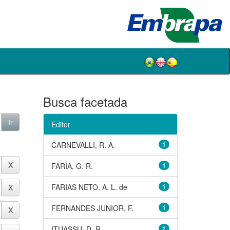
Busca facetada
Editor
CARNEVALLI, R. A.
1
FARIA, G. R.
1
FARIAS NETO, A. L. de
1
FERNANDES JUNIOR, F.
1
ITUASSU, D. R.
1