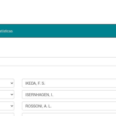
atísticas