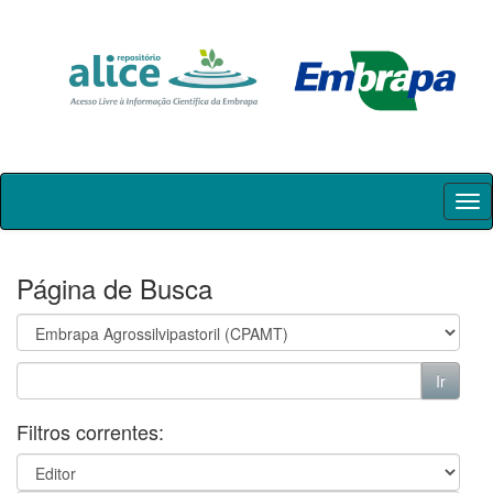
Skip
navigation
Página de Busca
Filtros correntes: