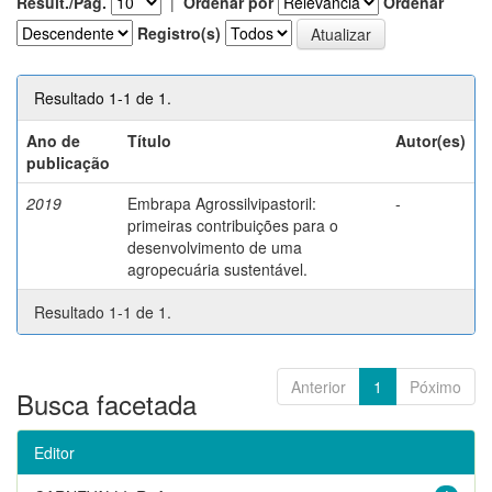
Result./Pág.
|
Ordenar por
Ordenar
Registro(s)
Resultado 1-1 de 1.
Ano de
Título
Autor(es)
publicação
2019
Embrapa Agrossilvipastoril:
-
primeiras contribuições para o
desenvolvimento de uma
agropecuária sustentável.
Resultado 1-1 de 1.
Anterior
1
Póximo
Busca facetada
Editor