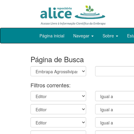
Skip
Página inicial
Navegar
Sobre
Est
navigation
Página de Busca
Filtros correntes: