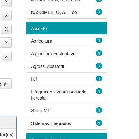
NASCIMENTO, A. F. do
1
Assunto
Agricultura
1
Agricultura Sustentável
1
Agrossilvipastoril
1
Ilpf
1
Integracao lavoura-pecuaria-
1
floresta
Sinop-MT
1
Sistemas integrados
1
tor(es)