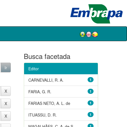
Busca facetada
Editor
CARNEVALLI, R. A.
1
FARIA, G. R.
1
FARIAS NETO, A. L. de
1
ITUASSU, D. R.
1
MAGALHÃES, C. A. de S.
1