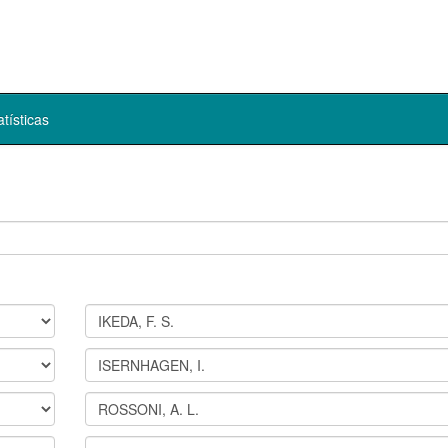
atísticas