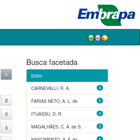
Busca facetada
Editor
CARNEVALLI, R. A.
1
FARIAS NETO, A. L. de
1
ITUASSU, D. R.
1
MAGALHÃES, C. A. de S.
1
NASCIMENTO, A. F. do
1