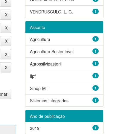
VENDRUSCULO, L. G.
1
Assunto
Agricultura
1
Agricultura Sustentável
1
Agrossilvipastoril
1
Ilpf
1
Sinop-MT
1
Sistemas integrados
1
Ano de publicação
2019
1