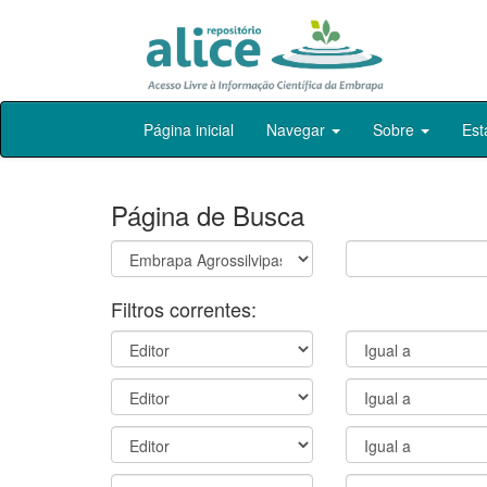
Skip
Página inicial
Navegar
Sobre
Est
navigation
Página de Busca
Filtros correntes: