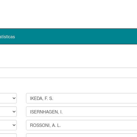
atísticas