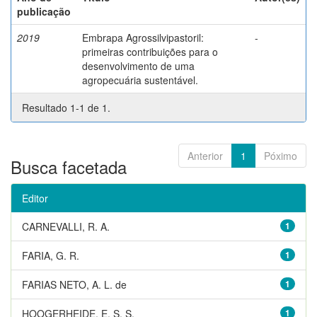
publicação
2019
Embrapa Agrossilvipastoril:
-
primeiras contribuições para o
desenvolvimento de uma
agropecuária sustentável.
Resultado 1-1 de 1.
Anterior
1
Póximo
Busca facetada
Editor
CARNEVALLI, R. A.
1
FARIA, G. R.
1
FARIAS NETO, A. L. de
1
HOOGERHEIDE, E. S. S.
1