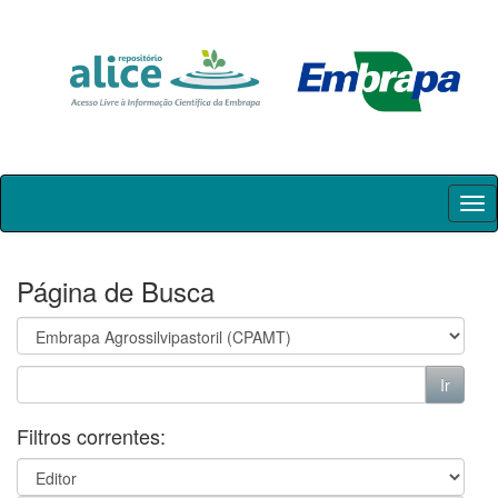
Skip
navigation
Página de Busca
Filtros correntes: