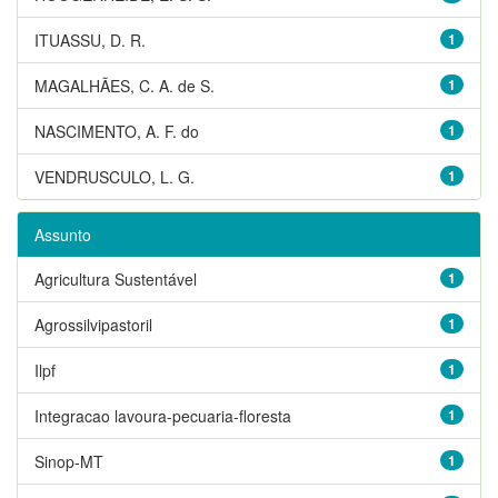
ITUASSU, D. R.
1
MAGALHÃES, C. A. de S.
1
NASCIMENTO, A. F. do
1
VENDRUSCULO, L. G.
1
Assunto
Agricultura Sustentável
1
Agrossilvipastoril
1
Ilpf
1
Integracao lavoura-pecuaria-floresta
1
Sinop-MT
1