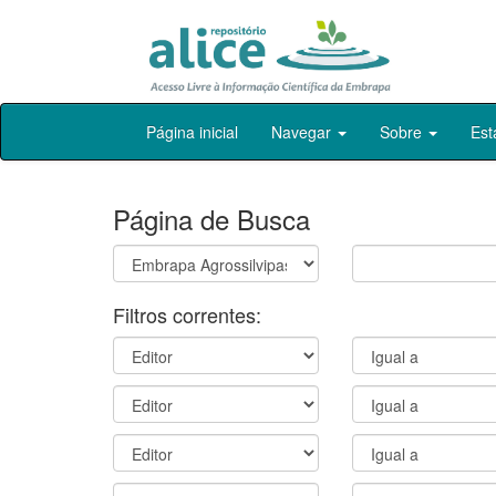
Skip
Página inicial
Navegar
Sobre
Est
navigation
Página de Busca
Filtros correntes: