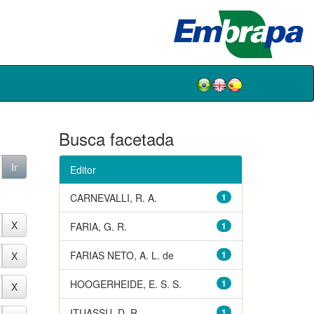
Busca facetada
Editor
CARNEVALLI, R. A.
1
FARIA, G. R.
1
FARIAS NETO, A. L. de
1
HOOGERHEIDE, E. S. S.
1
ITUASSU, D. R.
1