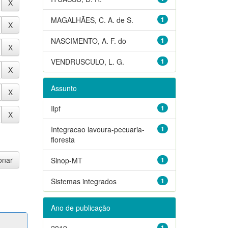
MAGALHÃES, C. A. de S.
1
NASCIMENTO, A. F. do
1
VENDRUSCULO, L. G.
1
Assunto
Ilpf
1
Integracao lavoura-pecuaria-
1
floresta
Sinop-MT
1
Sistemas integrados
1
Ano de publicação
2019
1