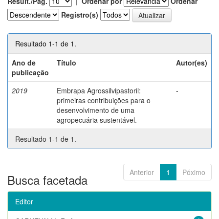
Result./Pág.
|
Ordenar por
Ordenar
Registro(s)
Resultado 1-1 de 1.
Ano de
Título
Autor(es)
publicação
2019
Embrapa Agrossilvipastoril:
-
primeiras contribuições para o
desenvolvimento de uma
agropecuária sustentável.
Resultado 1-1 de 1.
Anterior
1
Póximo
Busca facetada
Editor