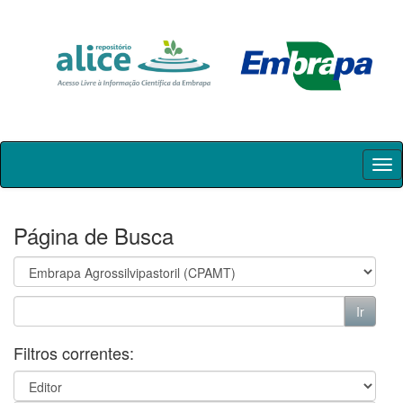
Skip
navigation
Página de Busca
Filtros correntes: