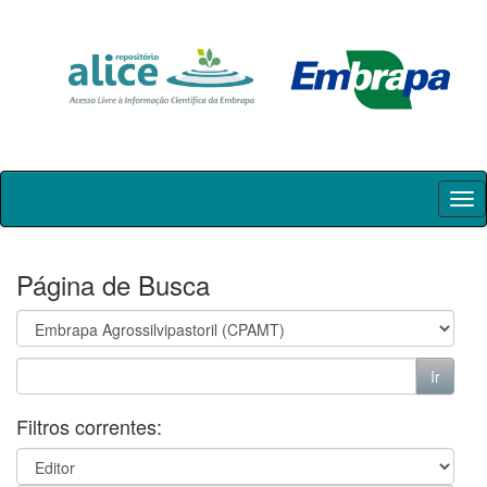
Skip
navigation
Página de Busca
Filtros correntes: