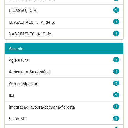
ITUASSU, D. R.
1
MAGALHÃES, C. A. de S.
1
NASCIMENTO, A. F. do
1
Assunto
Agricultura
1
Agricultura Sustentável
1
Agrossilvipastoril
1
Ilpf
1
Integracao lavoura-pecuaria-floresta
1
Sinop-MT
1