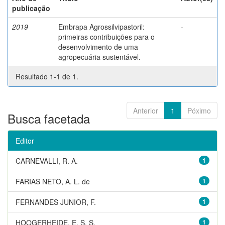
publicação
2019
Embrapa Agrossilvipastoril:
-
primeiras contribuições para o
desenvolvimento de uma
agropecuária sustentável.
Resultado 1-1 de 1.
Anterior
1
Póximo
Busca facetada
Editor
CARNEVALLI, R. A.
1
FARIAS NETO, A. L. de
1
FERNANDES JUNIOR, F.
1
HOOGERHEIDE, E. S. S.
1