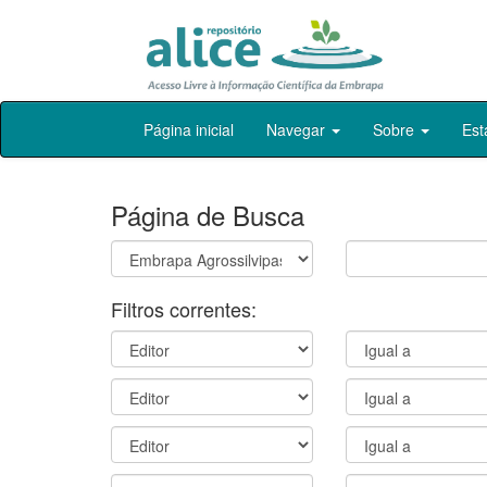
Skip
Página inicial
Navegar
Sobre
Est
navigation
Página de Busca
Filtros correntes: