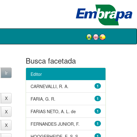
Busca facetada
Editor
CARNEVALLI, R. A.
1
FARIA, G. R.
1
FARIAS NETO, A. L. de
1
FERNANDES JUNIOR, F.
1
HOOGERHEIDE, E. S. S.
1