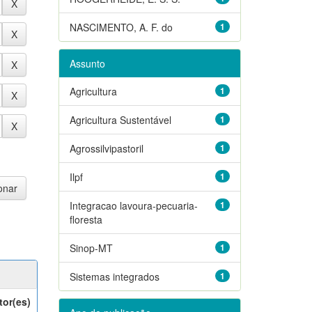
NASCIMENTO, A. F. do
1
Assunto
Agricultura
1
Agricultura Sustentável
1
Agrossilvipastoril
1
Ilpf
1
Integracao lavoura-pecuaria-
1
floresta
Sinop-MT
1
Sistemas integrados
1
tor(es)