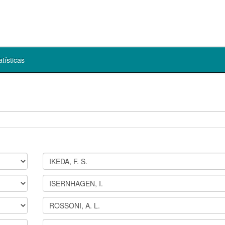
atísticas