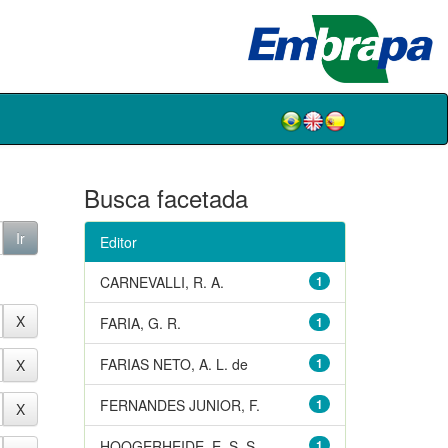
Busca facetada
Editor
CARNEVALLI, R. A.
1
FARIA, G. R.
1
FARIAS NETO, A. L. de
1
FERNANDES JUNIOR, F.
1
HOOGERHEIDE, E. S. S.
1