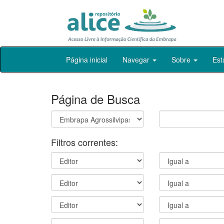
Skip
Página inicial
Navegar
Sobre
Est
navigation
Página de Busca
Filtros correntes: