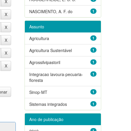
NASCIMENTO, A. F. do
1
Assunto
Agricultura
1
Agricultura Sustentável
1
Agrossilvipastoril
1
Integracao lavoura-pecuaria-
1
floresta
Sinop-MT
1
Sistemas integrados
1
Ano de publicação
2019
1