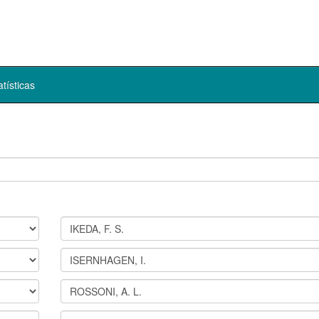
atísticas