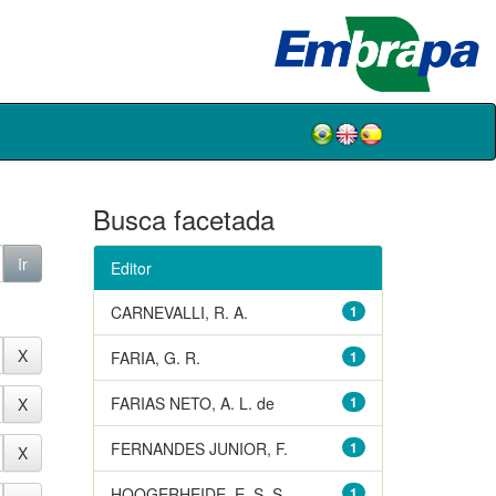
Busca facetada
Editor
CARNEVALLI, R. A.
1
FARIA, G. R.
1
FARIAS NETO, A. L. de
1
FERNANDES JUNIOR, F.
1
HOOGERHEIDE, E. S. S.
1