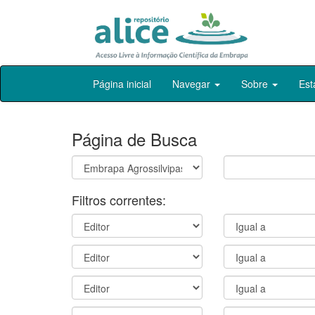
Skip
Página inicial
Navegar
Sobre
Est
navigation
Página de Busca
Filtros correntes: