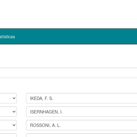
atísticas