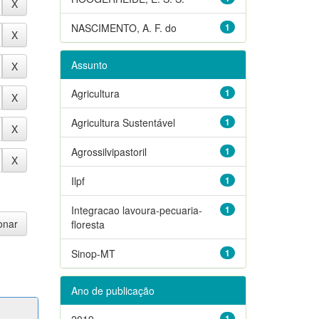
NASCIMENTO, A. F. do
1
Assunto
Agricultura
1
Agricultura Sustentável
1
Agrossilvipastoril
1
Ilpf
1
Integracao lavoura-pecuaria-
1
floresta
Sinop-MT
1
Ano de publicação
2019
1