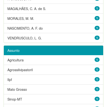
MAGALHÃES, C. A. de S.
1
MORALES, M. M.
1
NASCIMENTO, A. F. do
1
VENDRUSCULO, L. G.
1
Assunto
Agricultura
1
Agrossilvipastoril
1
Ilpf
1
Mato Grosso
1
Sinop-MT
1