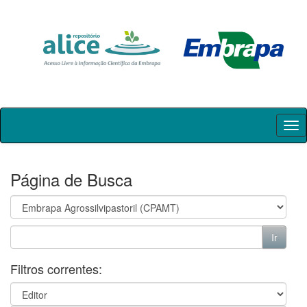
Skip
navigation
Página de Busca
Filtros correntes: