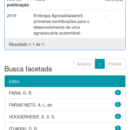
publicação
2019
Embrapa Agrossilvipastoril:
-
primeiras contribuições para o
desenvolvimento de uma
agropecuária sustentável.
Resultado 1-1 de 1.
Anterior
1
Póximo
Busca facetada
Editor
FARIA, G. R.
1
FARIAS NETO, A. L. de
1
HOOGERHEIDE, E. S. S.
1
ITUASSU, D. R.
1