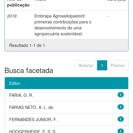
publicação
2019
Embrapa Agrossilvipastoril:
-
primeiras contribuições para o
desenvolvimento de uma
agropecuária sustentável.
Resultado 1-1 de 1.
Anterior
1
Póximo
Busca facetada
Editor
FARIA, G. R.
1
FARIAS NETO, A. L. de
1
FERNANDES JUNIOR, F.
1
HOOGERHEIDE, E. S. S.
1