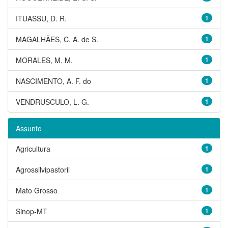
ITUASSU, D. R.
1
MAGALHÃES, C. A. de S.
1
MORALES, M. M.
1
NASCIMENTO, A. F. do
1
VENDRUSCULO, L. G.
1
Assunto
Agricultura
1
Agrossilvipastoril
1
Mato Grosso
1
Sinop-MT
1