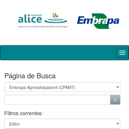
Skip
navigation
Página de Busca
Filtros correntes: