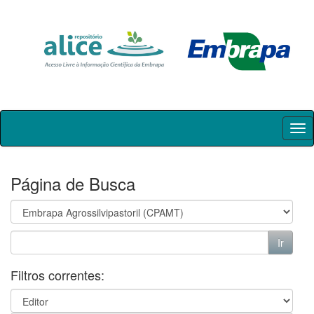
Skip
navigation
Página de Busca
Filtros correntes: