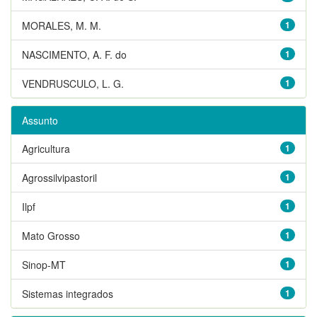
MORALES, M. M.
1
NASCIMENTO, A. F. do
1
VENDRUSCULO, L. G.
1
Assunto
Agricultura
1
Agrossilvipastoril
1
Ilpf
1
Mato Grosso
1
Sinop-MT
1
Sistemas integrados
1