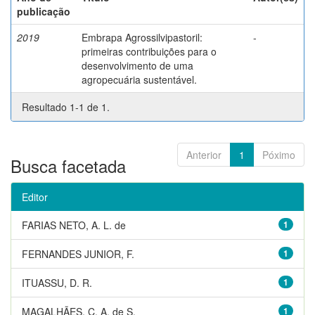
publicação
2019
Embrapa Agrossilvipastoril:
-
primeiras contribuições para o
desenvolvimento de uma
agropecuária sustentável.
Resultado 1-1 de 1.
Anterior
1
Póximo
Busca facetada
Editor
FARIAS NETO, A. L. de
1
FERNANDES JUNIOR, F.
1
ITUASSU, D. R.
1
MAGALHÃES, C. A. de S.
1