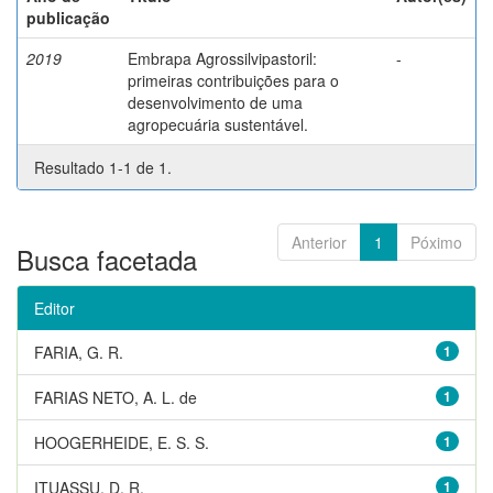
publicação
2019
Embrapa Agrossilvipastoril:
-
primeiras contribuições para o
desenvolvimento de uma
agropecuária sustentável.
Resultado 1-1 de 1.
Anterior
1
Póximo
Busca facetada
Editor
FARIA, G. R.
1
FARIAS NETO, A. L. de
1
HOOGERHEIDE, E. S. S.
1
ITUASSU, D. R.
1