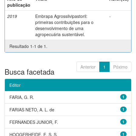
publicação
2019
Embrapa Agrossilvipastoril:
-
primeiras contribuições para o
desenvolvimento de uma
agropecuária sustentável.
Resultado 1-1 de 1.
Anterior
1
Póximo
Busca facetada
Editor
FARIA, G. R.
1
FARIAS NETO, A. L. de
1
FERNANDES JUNIOR, F.
1
HOOGERHEIDE, E. S. S.
1