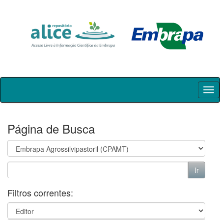
Skip
navigation
Página de Busca
Filtros correntes: