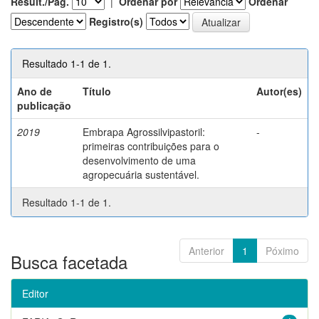
Result./Pág.
|
Ordenar por
Ordenar
Registro(s)
Resultado 1-1 de 1.
Ano de
Título
Autor(es)
publicação
2019
Embrapa Agrossilvipastoril:
-
primeiras contribuições para o
desenvolvimento de uma
agropecuária sustentável.
Resultado 1-1 de 1.
Anterior
1
Póximo
Busca facetada
Editor