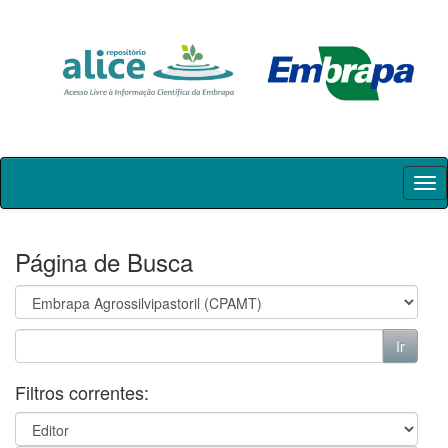
Skip
navigation
Página de Busca
Filtros correntes: