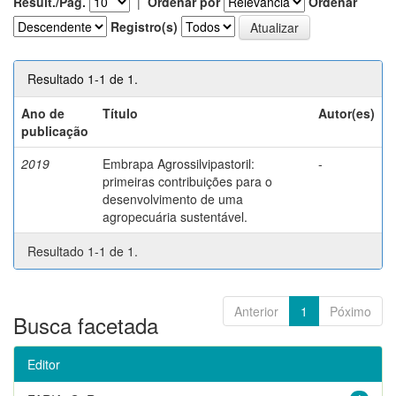
Result./Pág.
|
Ordenar por
Ordenar
Registro(s)
Resultado 1-1 de 1.
Ano de
Título
Autor(es)
publicação
2019
Embrapa Agrossilvipastoril:
-
primeiras contribuições para o
desenvolvimento de uma
agropecuária sustentável.
Resultado 1-1 de 1.
Anterior
1
Póximo
Busca facetada
Editor