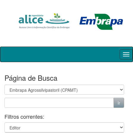
Skip
navigation
Página de Busca
Filtros correntes: