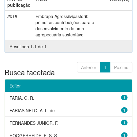
publicação
2019
Embrapa Agrossilvipastoril:
-
primeiras contribuições para o
desenvolvimento de uma
agropecuária sustentável.
Resultado 1-1 de 1.
Anterior
1
Póximo
Busca facetada
Editor
FARIA, G. R.
1
FARIAS NETO, A. L. de
1
FERNANDES JUNIOR, F.
1
HOOGERHEIDE, E. S. S.
1