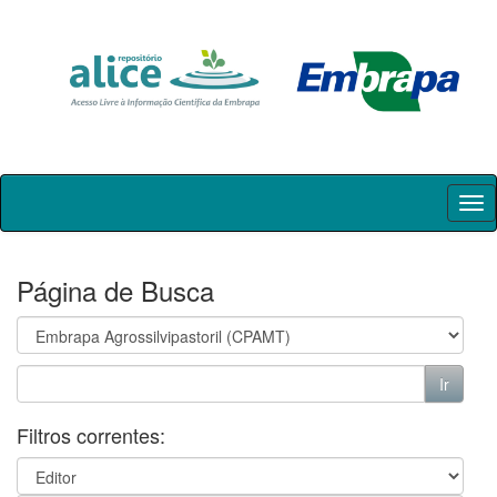
Skip
navigation
Página de Busca
Filtros correntes: