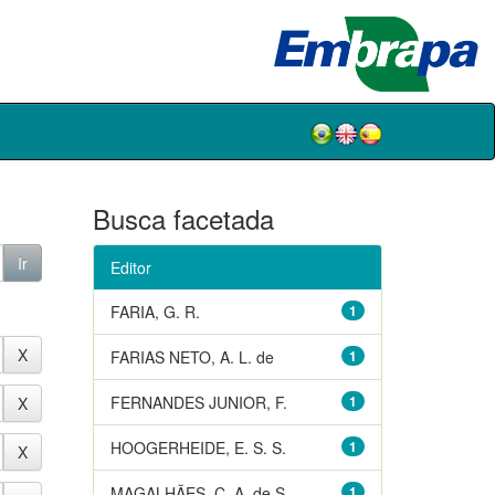
Busca facetada
Editor
FARIA, G. R.
1
FARIAS NETO, A. L. de
1
FERNANDES JUNIOR, F.
1
HOOGERHEIDE, E. S. S.
1
MAGALHÃES, C. A. de S.
1