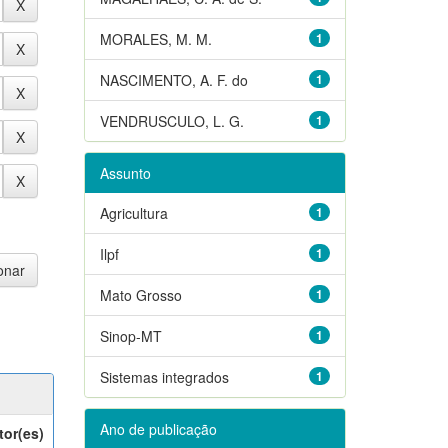
MORALES, M. M.
1
NASCIMENTO, A. F. do
1
VENDRUSCULO, L. G.
1
Assunto
Agricultura
1
Ilpf
1
Mato Grosso
1
Sinop-MT
1
Sistemas integrados
1
Ano de publicação
tor(es)