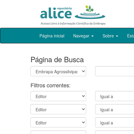
Skip
Página inicial
Navegar
Sobre
Est
navigation
Página de Busca
Filtros correntes: