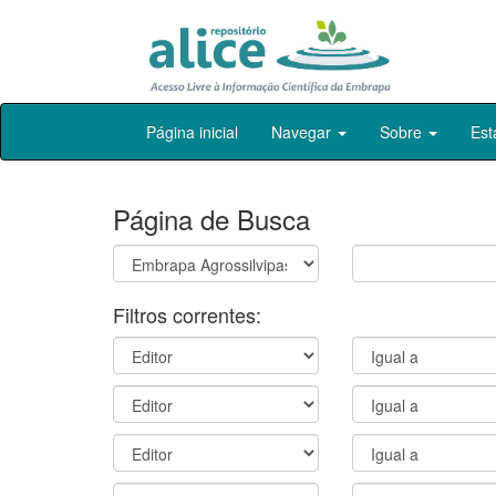
Skip
Página inicial
Navegar
Sobre
Est
navigation
Página de Busca
Filtros correntes: