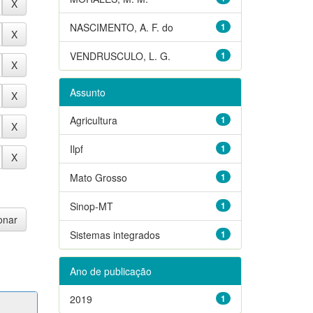
NASCIMENTO, A. F. do
1
VENDRUSCULO, L. G.
1
Assunto
Agricultura
1
Ilpf
1
Mato Grosso
1
Sinop-MT
1
Sistemas integrados
1
Ano de publicação
2019
1