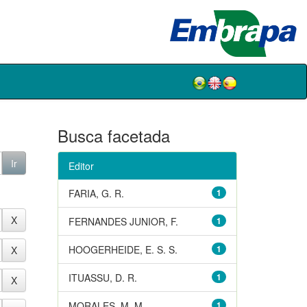
Busca facetada
Editor
FARIA, G. R.
1
FERNANDES JUNIOR, F.
1
HOOGERHEIDE, E. S. S.
1
ITUASSU, D. R.
1
MORALES, M. M.
1