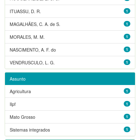
ITUASSU, D. R.
1
MAGALHÃES, C. A. de S.
1
MORALES, M. M.
1
NASCIMENTO, A. F. do
1
VENDRUSCULO, L. G.
1
Assunto
Agricultura
1
Ilpf
1
Mato Grosso
1
Sistemas integrados
1