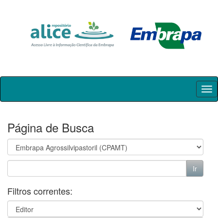
Skip
navigation
Página de Busca
Filtros correntes: