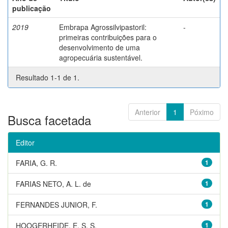
publicação
2019
Embrapa Agrossilvipastoril:
-
primeiras contribuições para o
desenvolvimento de uma
agropecuária sustentável.
Resultado 1-1 de 1.
Anterior
1
Póximo
Busca facetada
Editor
FARIA, G. R.
1
FARIAS NETO, A. L. de
1
FERNANDES JUNIOR, F.
1
HOOGERHEIDE, E. S. S.
1