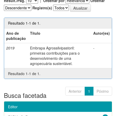
Result./Pág.
|
Ordenar por
Ordenar
Registro(s)
Resultado 1-1 de 1.
Ano de
Título
Autor(es)
publicação
2019
Embrapa Agrossilvipastoril:
-
primeiras contribuições para o
desenvolvimento de uma
agropecuária sustentável.
Resultado 1-1 de 1.
Anterior
1
Póximo
Busca facetada
Editor