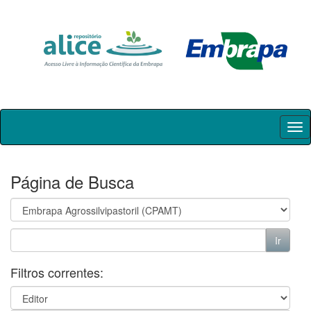
Skip
navigation
Página de Busca
Filtros correntes: