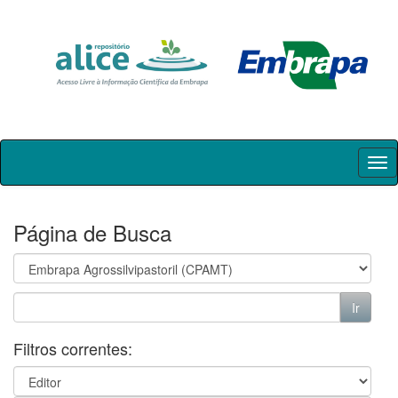
Skip
navigation
Página de Busca
Filtros correntes: