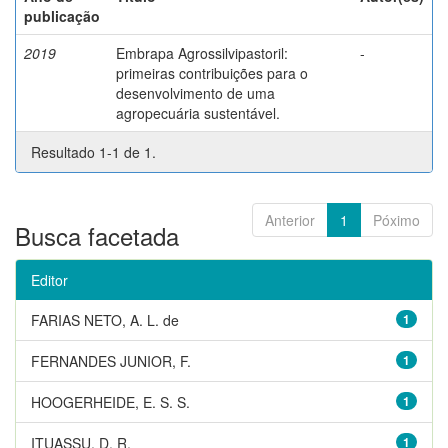
publicação
2019
Embrapa Agrossilvipastoril:
-
primeiras contribuições para o
desenvolvimento de uma
agropecuária sustentável.
Resultado 1-1 de 1.
Anterior
1
Póximo
Busca facetada
Editor
FARIAS NETO, A. L. de
1
FERNANDES JUNIOR, F.
1
HOOGERHEIDE, E. S. S.
1
ITUASSU, D. R.
1