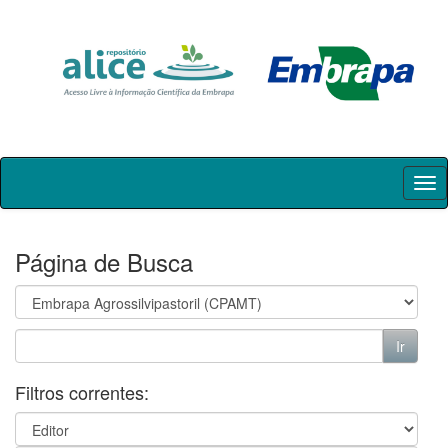
Skip
navigation
Página de Busca
Filtros correntes: