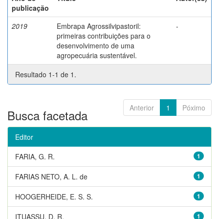
publicação
2019
Embrapa Agrossilvipastoril:
-
primeiras contribuições para o
desenvolvimento de uma
agropecuária sustentável.
Resultado 1-1 de 1.
Anterior
1
Póximo
Busca facetada
Editor
FARIA, G. R.
1
FARIAS NETO, A. L. de
1
HOOGERHEIDE, E. S. S.
1
ITUASSU, D. R.
1