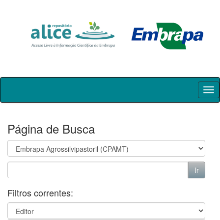
Skip
navigation
Página de Busca
Filtros correntes: