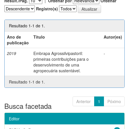
Result./Pág.
|
Ordenar por
Ordenar
Registro(s)
Resultado 1-1 de 1.
Ano de
Título
Autor(es)
publicação
2019
Embrapa Agrossilvipastoril:
-
primeiras contribuições para o
desenvolvimento de uma
agropecuária sustentável.
Resultado 1-1 de 1.
Anterior
1
Póximo
Busca facetada
Editor