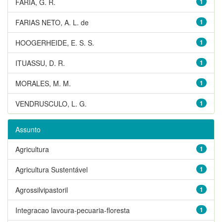
FARIA, G. R.
1
FARIAS NETO, A. L. de
1
HOOGERHEIDE, E. S. S.
1
ITUASSU, D. R.
1
MORALES, M. M.
1
VENDRUSCULO, L. G.
1
Assunto
Agricultura
1
Agricultura Sustentável
1
Agrossilvipastoril
1
Integracao lavoura-pecuaria-floresta
1