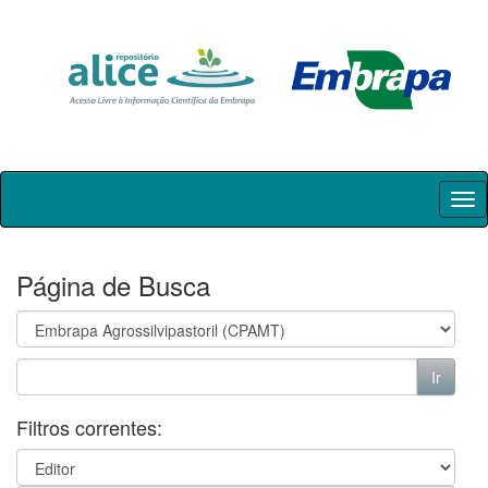
Skip
navigation
Página de Busca
Filtros correntes: