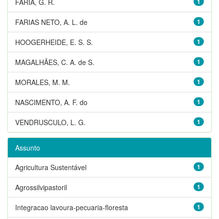
FARIA, G. R.
1
FARIAS NETO, A. L. de
1
HOOGERHEIDE, E. S. S.
1
MAGALHÃES, C. A. de S.
1
MORALES, M. M.
1
NASCIMENTO, A. F. do
1
VENDRUSCULO, L. G.
1
Assunto
Agricultura Sustentável
1
Agrossilvipastoril
1
Integracao lavoura-pecuaria-floresta
1