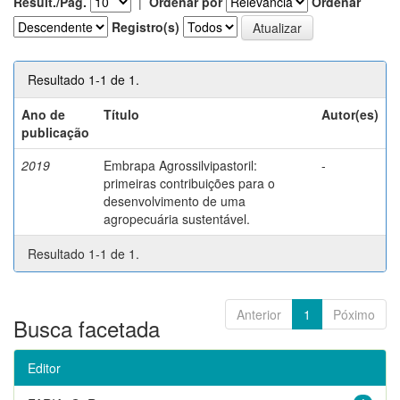
Result./Pág.
|
Ordenar por
Ordenar
Registro(s)
Resultado 1-1 de 1.
Ano de
Título
Autor(es)
publicação
2019
Embrapa Agrossilvipastoril:
-
primeiras contribuições para o
desenvolvimento de uma
agropecuária sustentável.
Resultado 1-1 de 1.
Anterior
1
Póximo
Busca facetada
Editor