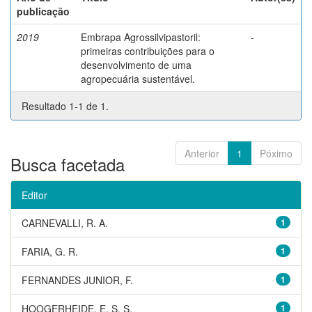
publicação
2019
Embrapa Agrossilvipastoril:
-
primeiras contribuições para o
desenvolvimento de uma
agropecuária sustentável.
Resultado 1-1 de 1.
Anterior
1
Póximo
Busca facetada
Editor
CARNEVALLI, R. A.
1
FARIA, G. R.
1
FERNANDES JUNIOR, F.
1
HOOGERHEIDE, E. S. S.
1