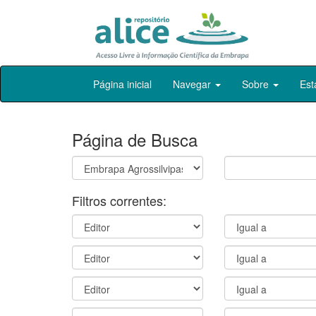
Skip
Página inicial
Navegar
Sobre
Est
navigation
Página de Busca
Filtros correntes: