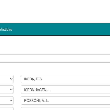
atísticas