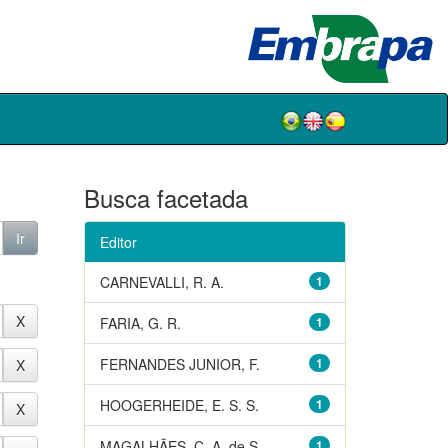
Busca facetada
Editor
CARNEVALLI, R. A.
1
FARIA, G. R.
1
FERNANDES JUNIOR, F.
1
HOOGERHEIDE, E. S. S.
1
MAGALHÃES, C. A. de S.
1