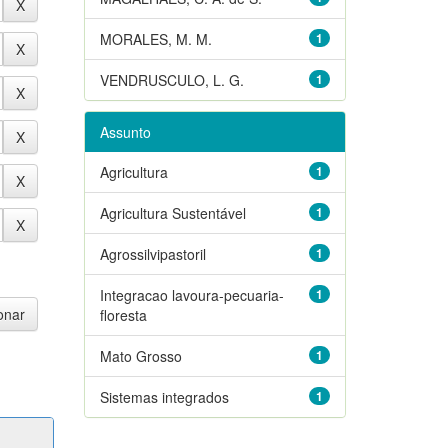
MORALES, M. M.
1
VENDRUSCULO, L. G.
1
Assunto
Agricultura
1
Agricultura Sustentável
1
Agrossilvipastoril
1
Integracao lavoura-pecuaria-
1
floresta
Mato Grosso
1
Sistemas integrados
1