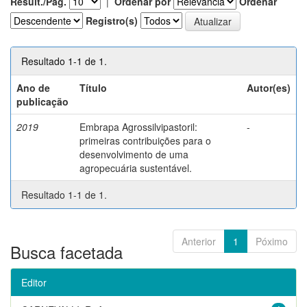
Result./Pág.
|
Ordenar por
Ordenar
Registro(s)
Resultado 1-1 de 1.
Ano de
Título
Autor(es)
publicação
2019
Embrapa Agrossilvipastoril:
-
primeiras contribuições para o
desenvolvimento de uma
agropecuária sustentável.
Resultado 1-1 de 1.
Anterior
1
Póximo
Busca facetada
Editor