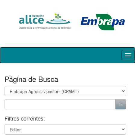
Skip
navigation
Página de Busca
Filtros correntes: