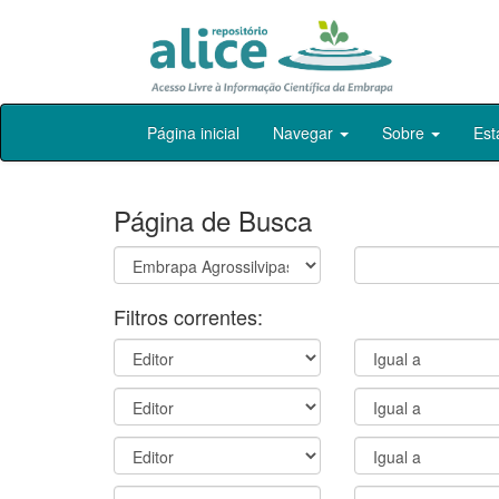
Skip
Página inicial
Navegar
Sobre
Est
navigation
Página de Busca
Filtros correntes: