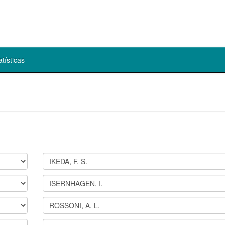
atísticas