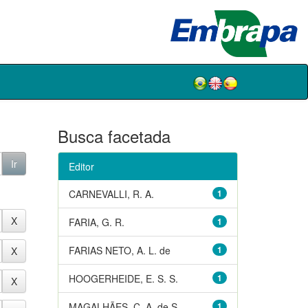
Busca facetada
Editor
CARNEVALLI, R. A.
1
FARIA, G. R.
1
FARIAS NETO, A. L. de
1
HOOGERHEIDE, E. S. S.
1
MAGALHÃES, C. A. de S.
1