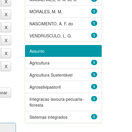
MORALES, M. M.
1
NASCIMENTO, A. F. do
1
VENDRUSCULO, L. G.
1
Assunto
Agricultura
1
Agricultura Sustentável
1
Agrossilvipastoril
1
Integracao lavoura-pecuaria-
1
floresta
Sistemas integrados
1