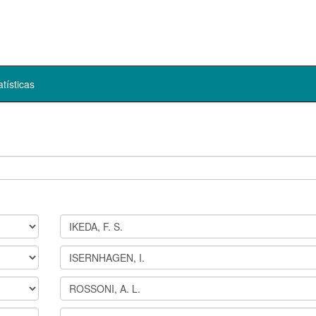
atísticas