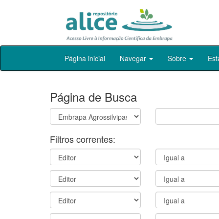
Skip
Página inicial
Navegar
Sobre
Est
navigation
Página de Busca
Filtros correntes: