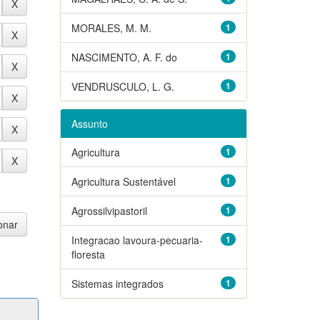
MORALES, M. M.
1
NASCIMENTO, A. F. do
1
VENDRUSCULO, L. G.
1
Assunto
Agricultura
1
Agricultura Sustentável
1
Agrossilvipastoril
1
Integracao lavoura-pecuaria-
1
floresta
Sistemas integrados
1