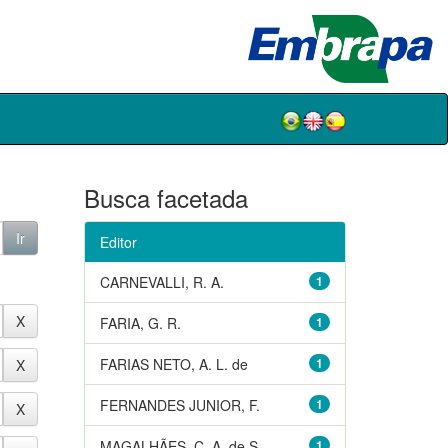
Busca facetada
Editor
CARNEVALLI, R. A.
1
FARIA, G. R.
1
FARIAS NETO, A. L. de
1
FERNANDES JUNIOR, F.
1
MAGALHÃES, C. A. de S.
1