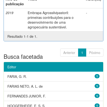
publicação
2019
Embrapa Agrossilvipastoril:
-
primeiras contribuições para o
desenvolvimento de uma
agropecuária sustentável.
Resultado 1-1 de 1.
Anterior
1
Póximo
Busca facetada
Editor
FARIA, G. R.
1
FARIAS NETO, A. L. de
1
FERNANDES JUNIOR, F.
1
HOOGERHEIDE, E. S. S.
1