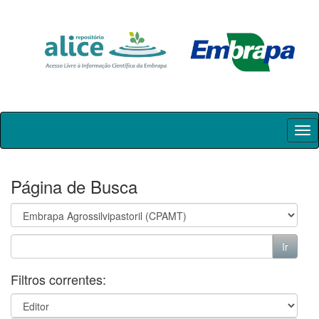
Skip
navigation
Página de Busca
Filtros correntes: